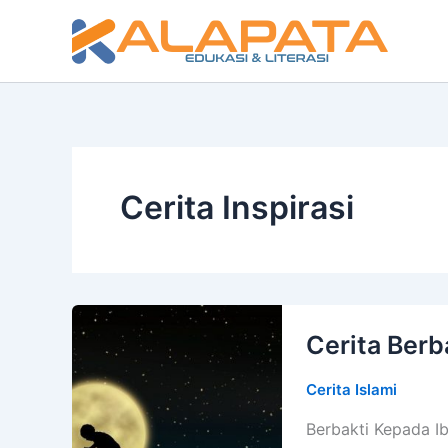
Lewati
ke
konten
Cerita Inspirasi
Cerita Berb
Cerita Islami
Berbakti Kepada Ib