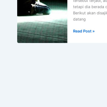
tersebut terjadi, 
tetapi dia berada 
Berikut akan disaj
datang
3
Read Post »
Cerita
Inspirasi
Islam
Terbaik
Tentang
Kematian
dan
Ibadah