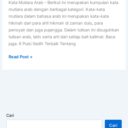
Kata Mutiara Arab – Berikut ini merupakan kumpulan kata
mutiara arab dengan berbagai kategori. Kata-kata
mutiara dalam bahasa arab ini merupakan kata-kata
hikmah dari para ahli hikmah di zaman dulu, para
pensyair dan juga pujangga. Dalam tulisan ini disuguhkan
tulisan arab, latin serta arti dari setiap bait kalimat. Baca
juga: 6 Puisi Sedih Terbaik Tentang
100+
Read Post »
Kumpulan
Kata
Mutiara
Arab
Keren,
Terlengkap!
Cari
Cari