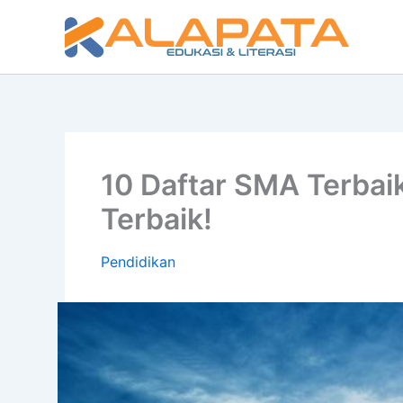
Lewati
ke
konten
10 Daftar SMA Terbai
Terbaik!
Pendidikan