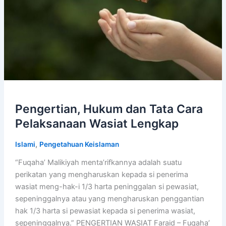
Pengertian, Hukum dan Tata Cara
Pelaksanaan Wasiat Lengkap
,
Islami
Pengetahuan Keislaman
“Fuqaha’ Malikiyah menta’rifkannya adalah suatu
perikatan yang mengharuskan kepada si penerima
wasiat meng-hak-i 1/3 harta peninggalan si pewasiat,
sepeninggalnya atau yang mengharuskan penggantian
hak 1/3 harta si pewasiat kepada si penerima wasiat,
sepeninggalnya.” PENGERTIAN WASIAT Faraid – Fuqaha’