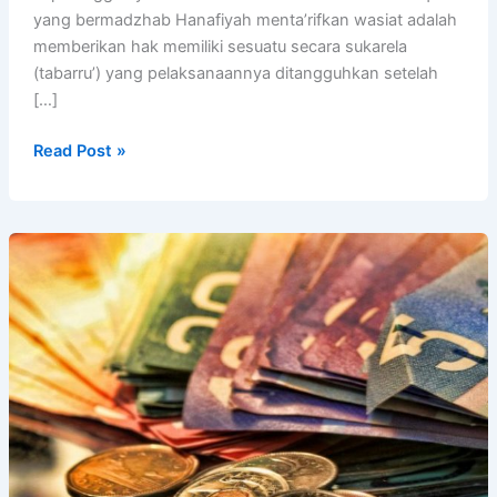
yang bermadzhab Hanafiyah menta’rifkan wasiat adalah
memberikan hak memiliki sesuatu secara sukarela
(tabarru’) yang pelaksanaannya ditangguhkan setelah
[…]
Pengertian,
Read Post »
Hukum
dan
Tata
Cara
Pelaksanaan
Wasiat
Lengkap