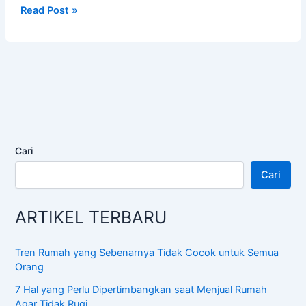
Pengantar
Read Post »
Ilmu
Mawaris
Lengkap,
Mudah
dan
Praktis
Cari
Cari
ARTIKEL TERBARU
Tren Rumah yang Sebenarnya Tidak Cocok untuk Semua
Orang
7 Hal yang Perlu Dipertimbangkan saat Menjual Rumah
Agar Tidak Rugi