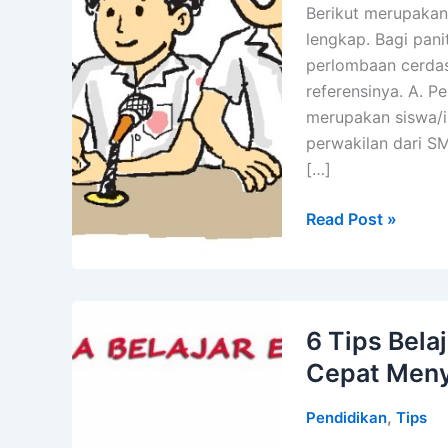
Berikut merupakan
lengkap. Bagi pan
perlombaan cerdas 
referensinya. A. P
merupakan siswa/i 
perwakilan dari S
[…]
Peraturan
Read Post »
Lomba
Cerdas
Cermat,
Contoh
6 Tips Bela
Lengkap!
Cepat Men
,
Pendidikan
Tips