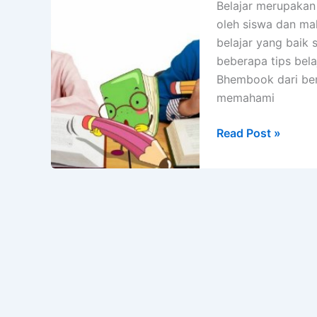
Belajar merupakan
oleh siswa dan ma
belajar yang baik s
beberapa tips bela
Bhembook dari ber
memahami
6
Read Post »
Tips
Belajar
yang
Baik
Untuk
Siswa
Agar
Cepat
Menyerap