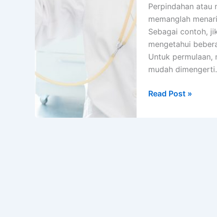
Perpindahan atau 
memanglah menarik
Sebagai contoh, j
mengetahui bebera
Untuk permulaan, 
mudah dimengerti. 
Ketahui
Read Post »
8
Materi
Kuliah
Keperawatan
Semester
1
Berikut
Ini