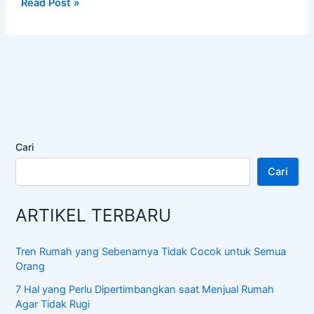
Metode
Read Post »
Pembelajaran
Blended
Learning
Untuk
PJJ
Cari
Cari
ARTIKEL TERBARU
Tren Rumah yang Sebenarnya Tidak Cocok untuk Semua
Orang
7 Hal yang Perlu Dipertimbangkan saat Menjual Rumah
Agar Tidak Rugi