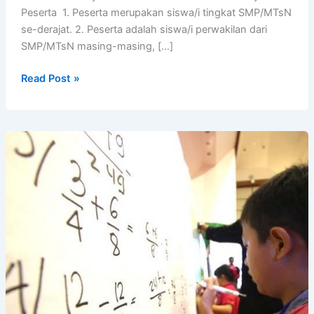
Peserta 1. Peserta merupakan siswa/i tingkat SMP/MTsN
se-derajat. 2. Peserta adalah siswa/i perwakilan dari
SMP/MTsN masing-masing, […]
Contoh
Read Post »
Peraturan
Lomba
Badminton,
Lengkap!