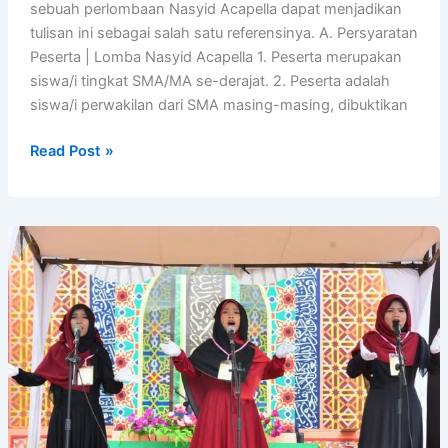
sebuah perlombaan Nasyid Acapella dapat menjadikan
tulisan ini sebagai salah satu referensinya. A. Persyaratan
Peserta | Lomba Nasyid Acapella 1. Peserta merupakan
siswa/i tingkat SMA/MA se-derajat. 2. Peserta adalah
siswa/i perwakilan dari SMA masing-masing, dibuktikan
Peraturan
Read Post »
Lomba
Nasyid
Acapella,
Lengkap!