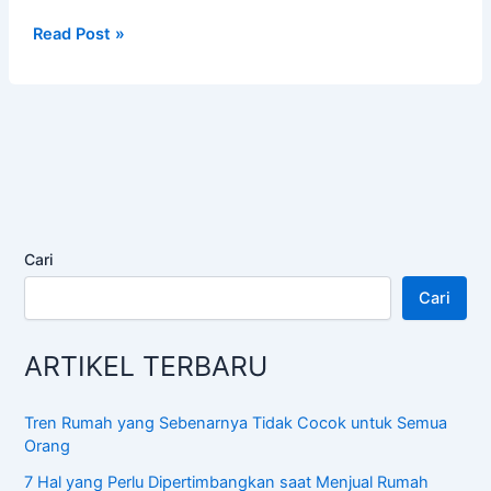
Peraturan
Read Post »
Lomba
Syarhil
Quran,
Contoh
Lengkap!
Cari
Cari
ARTIKEL TERBARU
Tren Rumah yang Sebenarnya Tidak Cocok untuk Semua
Orang
7 Hal yang Perlu Dipertimbangkan saat Menjual Rumah