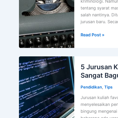
kriminologi. Namun
tentang syarat mas
salah nantinya. Dit
jurusan baru. Secar
Ini
Read Post »
10
Syarat
Masuk
Jurusan
5 Jurusan K
Kriminologi,
Sangat Bag
Harus
Coba!
,
Pendidikan
Tips
Jurusan kuliah fav
menyelesaikan pen
bingung mengenai j
beberapa ada yang