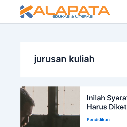
Lewati
ke
konten
jurusan kuliah
Inilah Syar
Harus Diket
Pendidikan