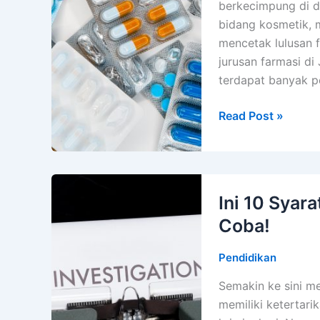
berkecimpung di du
bidang kosmetik, 
mencetak lulusan 
jurusan farmasi di 
terdapat banyak p
8
Read Post »
Rekomendasi
Universitas
Jurusan
Farmasi
Ini 10 Syar
di
Coba!
Jogja
Pendidikan
Semakin ke sini 
memiliki ketertar