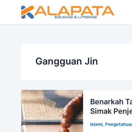
Lewati
ke
konten
Gangguan Jin
Benarkah T
Simak Penj
,
Islami
Pengetahua