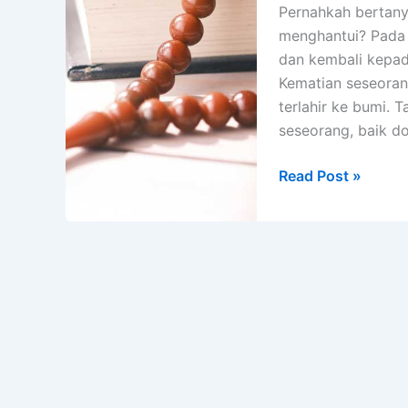
Pernahkah bertany
menghantui? Pada 
dan kembali kepada
Kematian seseoran
terlahir ke bumi. 
seseorang, baik do
Benarkah
Read Post »
Takut
Mati
Apakah
Gangguan
Jin?
Simak
Penjelasannya