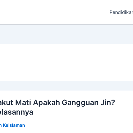
Pendidika
akut Mati Apakah Gangguan Jin?
elasannya
n Keislaman