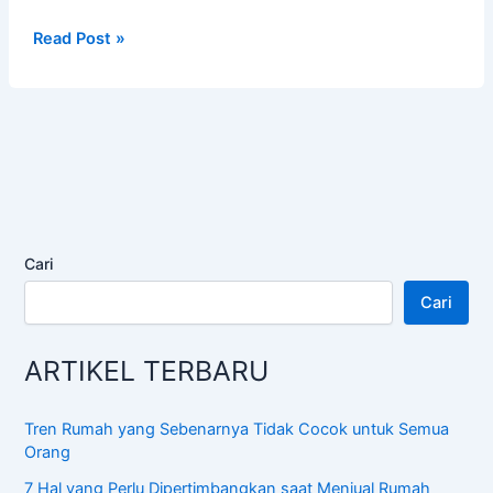
7
Read Post »
Hal
yang
Perlu
Dipertimbangkan
saat
Menjual
Rumah
Agar
Cari
Tidak
Rugi
Cari
ARTIKEL TERBARU
Tren Rumah yang Sebenarnya Tidak Cocok untuk Semua
Orang
7 Hal yang Perlu Dipertimbangkan saat Menjual Rumah